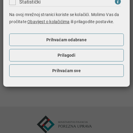
Statistički
materinskom jeziku i podacima za kontakt.
Na ovoj mrežnoj stranici koriste se kolačići. Molimo Vas da
Nadalje, građani će na temelju uvida u svoje podatke
pročitate
Obavijest o kolačićima
ili prilagodite postavke.
moći provjeriti vode li službene evidencije točne
podatke o njima. Postupak ispravka netočnih podataka
građanin upisan u SRS pokreće kod izvora nadležnog
Prihvaćam odabrane
za taj podatak koji ga, nakon ispravka, automatski
dostavlja u SRS.
Prilagodi
Prihvaćam sve
Ispiši stranicu