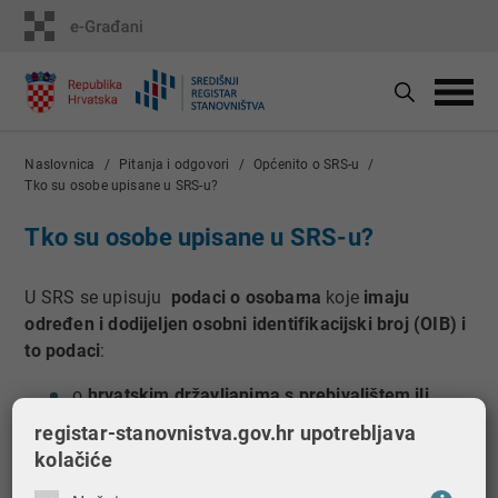
Naslovnica
Pitanja i odgovori
Općenito o SRS-u
Tko su osobe upisane u SRS-u?
Tko su osobe upisane u SRS-u?
U SRS se upisuju
podaci o
osobama
koje
imaju
određen i dodijeljen osobni identifikacijski broj (OIB) i
to podaci
:
o
hrvatskim državljanima s prebivalištem ili
boravištem u Republici Hrvatskoj
prema
registar-stanovnistva.gov.hr upotrebljava
podacima iz Zbirke podataka o prebivalištu i
kolačiće
boravištu tijela državne uprave nadležnog za