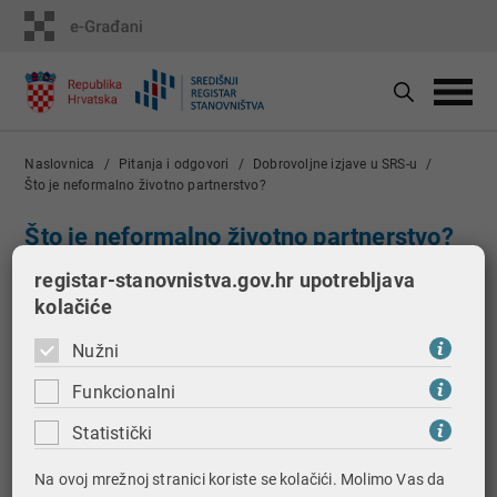
Naslovnica
Pitanja i odgovori
Dobrovoljne izjave u SRS-u
Što je neformalno životno partnerstvo?
Što je neformalno životno partnerstvo?
registar-stanovnistva.gov.hr upotrebljava
Neformalno životno partnerstvo je zajednica
kolačiće
obiteljskog života dviju osoba istog spola, koje nisu
sklopile životno partnerstvo pred nadležnim tijelom.
Nužni
Uvjet je da takva zajednica traje najmanje tri godine i
Funkcionalni
od početka je udovoljavala pretpostavkama propisanim
za valjanost životnog partnerstva.
Statistički
Na ovoj mrežnoj stranici koriste se kolačići. Molimo Vas da