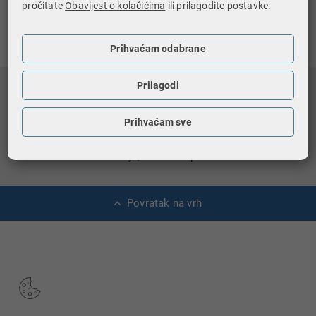
pročitate
Obavijest o kolačićima
ili prilagodite postavke.
Ispiši stranicu
Prihvaćam odabrane
Prilagodi
Prihvaćam sve
Copyright © 2026 Republika Hrvatska, Ministarstvo
financija, Porezna uprava.
Povratak na vrh