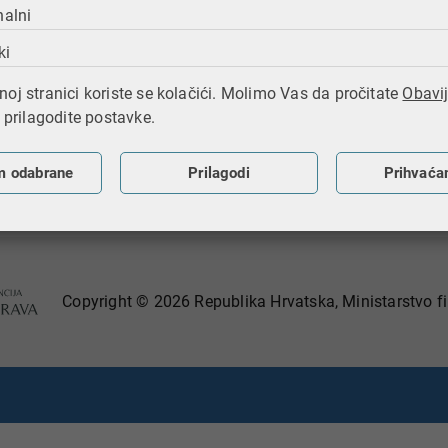
 su dostupni putem sustava e-Građani ili u nadležnoj ispostav
nalni
razac - Izjava o izvanbračnoj zajednici
ki
razac - Izjava o neformalnom životnom partnerstvu.
oj stranici koriste se kolačići. Molimo Vas da pročitate
Obavij
i prilagodite postavke.
ši stranicu
m odabrane
Prilagodi
Prihvaća
Copyright © 2026 Republika Hrvatska, Ministarstvo fi