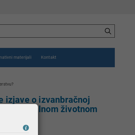
ativni materijali
Kontakt
nerstvu?
e izjave o izvanbračnoj
e o neformalnom životnom