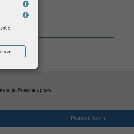
i Porezne uprave.
est o
m sve
nancija, Porezna uprava.
Povratak na vrh