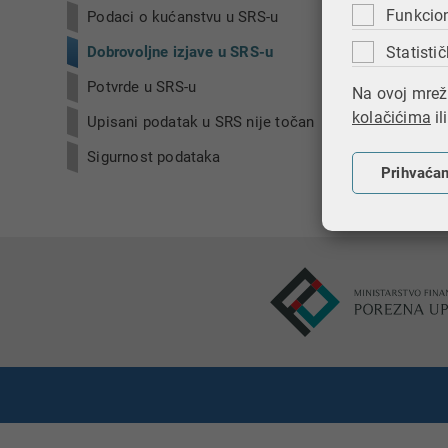
Da, isti
Funkcio
Podaci o kućanstvu u SRS-u
Ob
Statistič
Dobrovoljne izjave u SRS-u
Ob
Potvrde u SRS-u
Na ovoj mrežn
kolačićima
il
Upisani podatak u SRS nije točan
Ispi
Sigurnost podataka
Prihvaća