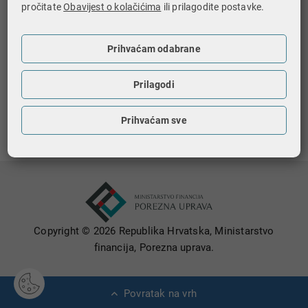
pročitate
Obavijest o kolačićima
ili prilagodite postavke.
Podaci će se koristiti u statističke i informativne svrhe
isključivo u zbirnom obliku koji ne
Prihvaćam odabrane
omogućuje identifikaciju osoba.
Prilagodi
Ispiši stranicu
Prihvaćam sve
Copyright © 2026 Republika Hrvatska, Ministarstvo
financija, Porezna uprava.
Povratak na vrh