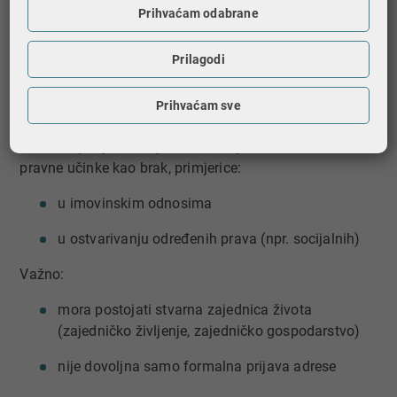
najmanje 3 godine ili
Prihvaćam odabrane
kraće, ako je u toj zajednici rođeno zajedničko
Prilagodi
dijete
Što to znači u praksi?
Prihvaćam sve
Ako su ispunjeni ti uvjeti, takva zajednica ima slične
pravne učinke kao brak, primjerice:
u imovinskim odnosima
u ostvarivanju određenih prava (npr. socijalnih)
Važno:
mora postojati stvarna zajednica života
(zajedničko življenje, zajedničko gospodarstvo)
nije dovoljna samo formalna prijava adrese